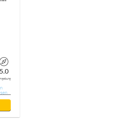
5.0
mgebung
on
esen