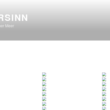
RSINN
er Meer