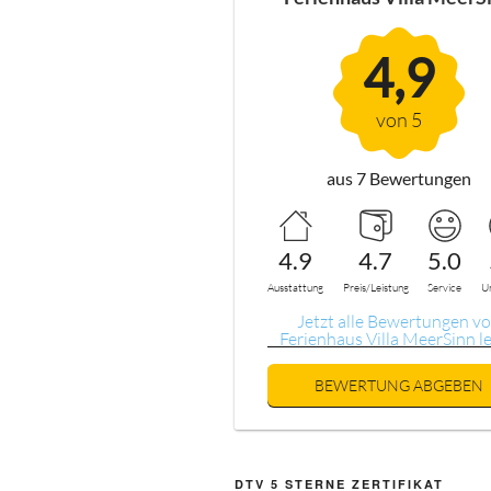
4,9
von 5
aus 7 Bewertungen
4.9
4.7
5.0
Ausstattung
Preis/Leistung
Service
U
Jetzt alle Bewertungen v
Ferienhaus Villa MeerSinn l
BEWERTUNG ABGEBEN
DTV 5 STERNE ZERTIFIKAT